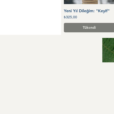
Yeni Yıl Dileğim: "Keyif"
Hızlı Bakış
Fiyat
₺325,00
Tükendi