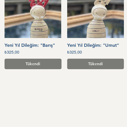
Yeni Yıl Dileğim: "Barış"
Yeni Yıl Dileğim: "Umut"
Hızlı Bakış
Hızlı Bakış
Fiyat
Fiyat
₺325,00
₺325,00
Tükendi
Tükendi