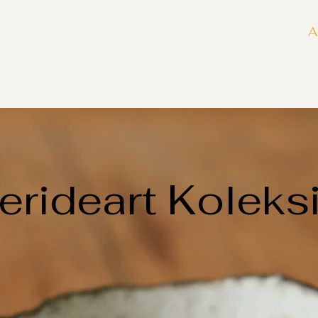
A
ferideart Kolek