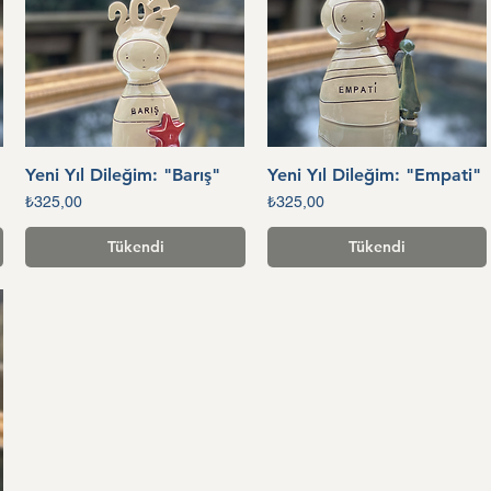
Yeni Yıl Dileğim: "Barış"
Yeni Yıl Dileğim: "Empati"
Hızlı Bakış
Hızlı Bakış
Fiyat
Fiyat
₺325,00
₺325,00
Tükendi
Tükendi