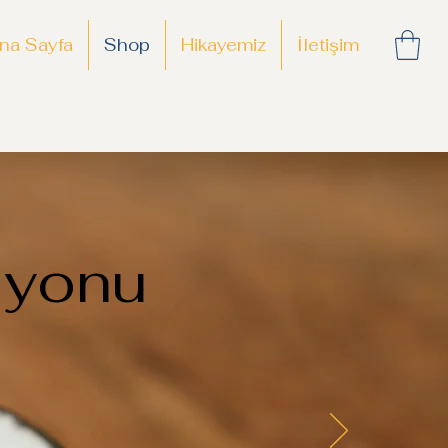
na Sayfa
Shop
Hikayemiz
İletişim
siyonu