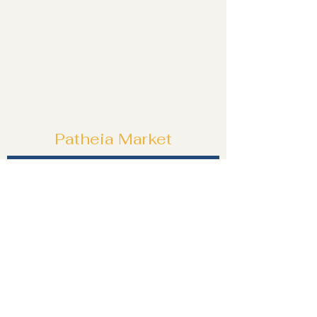
Patheia Market
Özel tekliflerden ve fırsatlardan ilk siz
haberdar olun!
Katıl!