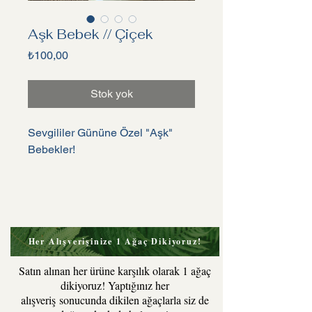
Aşk Bebek // Çiçek
Fiyat
₺100,00
Stok yok
Sevgililer Gününe Özel "Aşk"
Bebekler!
%100 el yapımıdır, elde
şekillendirilmiştir. Her biri tektir.
Küçükler Oortalama 13 cm,
büyükler ortalama 18
Her Alışverişinize 1 Ağaç Dikiyoruz!
cm boyutundadır.
Satın alınan her ürüne karşılık olarak 1 ağaç
dikiyoruz! Yaptığınız her
alışveriş sonucunda dikilen ağaçlarla siz de