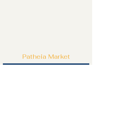
Patheia Market
Özel tekliflerden ve fırsatlardan ilk siz
haberdar olun!
Katıl!