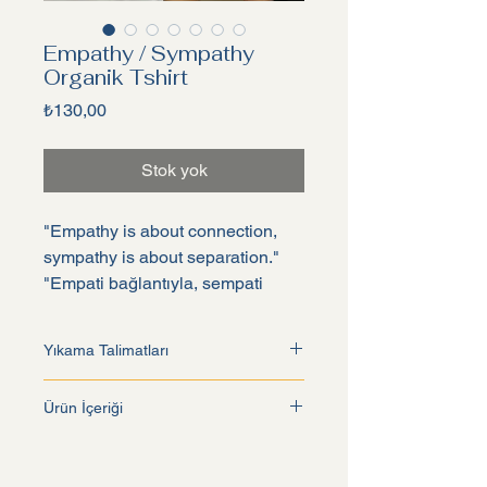
Empathy / Sympathy
Organik Tshirt
Fiyat
₺130,00
Stok yok
"Empathy is about connection,
sympathy is about separation."
"Empati bağlantıyla, sempati
ayrılıkla alakalıdır"
-Brene Brown
Yıkama Talimatları
"Empati başkalarının
30 derecede yıkamaya uygundur. 150
Ürün İçeriği
deneyimlerine dair saygı dolu bir
derece orta ısıda ütüleyiniz. Çamaşır
suyu kullanmayın. Kurutma
anlayıştır. Sıklıkla empati sunmak
%100 Organik Koton
makinesinde kurutulmaz. Kuru
yerine, tavsiye ya da garanti
temizleme yapılmaz.