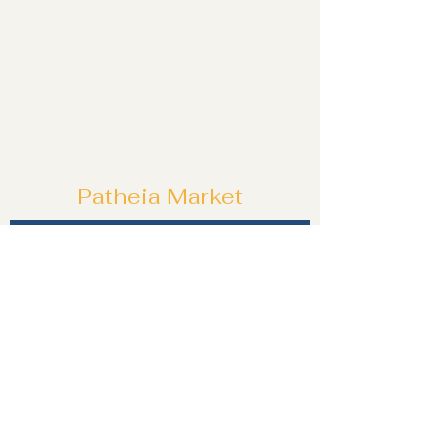
Patheia Market
Özel tekliflerden ve fırsatlardan ilk siz
haberdar olun!
Katıl!