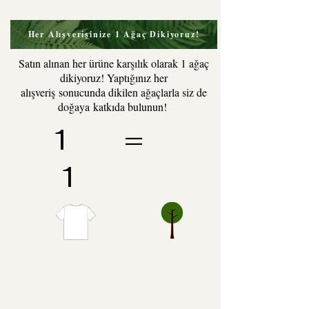
vermeye dair kuvvetli bir dürtü
duyar, kendi duruşumuzu ya da
Her Alışverişinize 1 Ağaç Dikiyoruz!
duygumuzu açıklamaya çalışırız.
Oysa empati bizi, zihnimizi
Satın alınan her ürüne karşılık olarak 1 ağaç
boşaltmaya ve başkalarını tüm
dikiyoruz! Yaptığınız her
varlığımızla dinlemeye çağırır."
alışveriş sonucunda dikilen ağaçlarla siz de
-Marshall Rosenberg
doğaya katkıda bulunun!
1 =
1