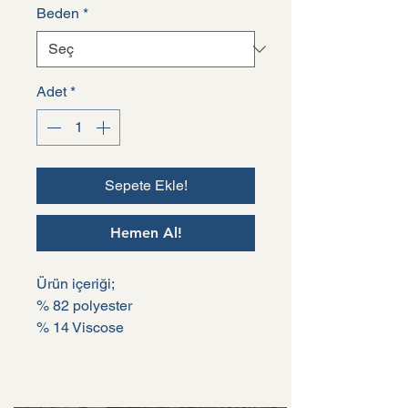
Beden
*
Adet
*
Sepete Ekle!
Hemen Al!
Ürün içeriği;
% 82 polyester
% 14 Viscose
% 4 Elasthane
Mankenin üstündeki XL bedendir.