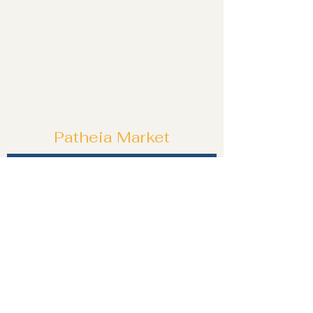
Patheia Market
Özel tekliflerden ve fırsatlardan ilk siz
haberdar olun!
Katıl!