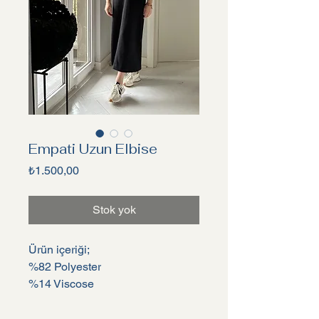
Empati Uzun Elbise
Fiyat
₺1.500,00
Stok yok
Ürün içeriği;
%82 Polyester
%14 Viscose
%4 Elesthane