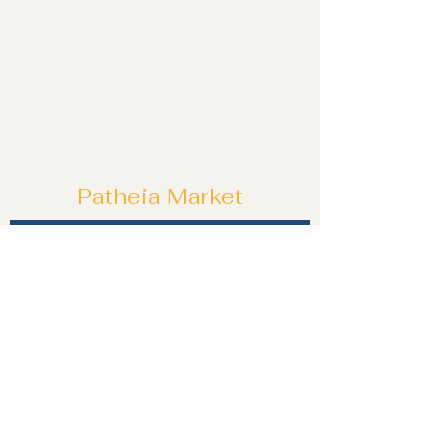
Patheia Market
Özel tekliflerden ve fırsatlardan ilk siz
haberdar olun!
Katıl!