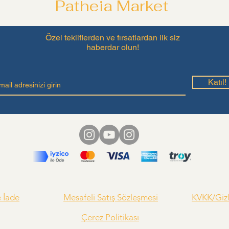
Patheia Market
Özel tekliflerden ve fırsatlardan ilk siz
haberdar olun!
Katıl!
e İade
Mesafeli Satış Sözleşmesi
KVKK/Gizli
Çerez Politikası