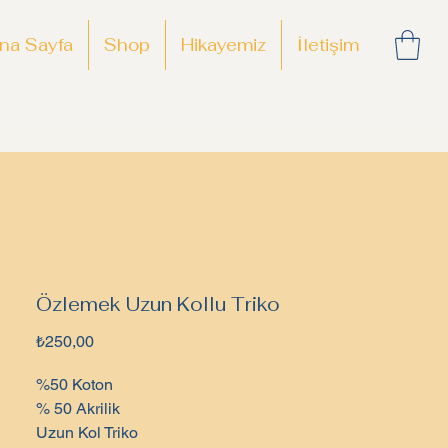
na Sayfa
Shop
Hikayemiz
İletişim
Özlemek Uzun Kollu Triko
Fiyat
₺250,00
%50 Koton
% 50 Akrilik
Uzun Kol Triko