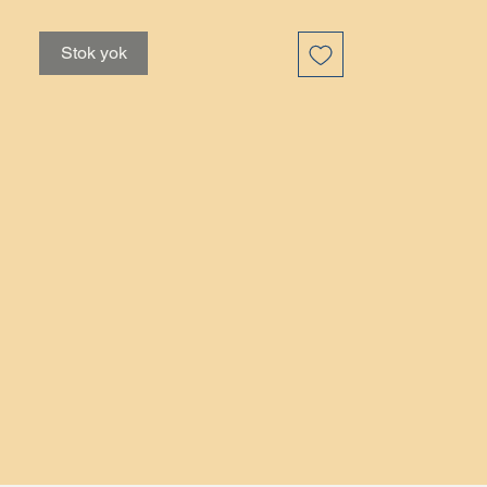
benzersizdir ve yüksek kaliteli seramik
malzemelerden üretilmiştir. Bu tabaklar
Stok yok
atıştırmalıklar, tatlılar veya küçük
yemekler servis etmek için ideal!