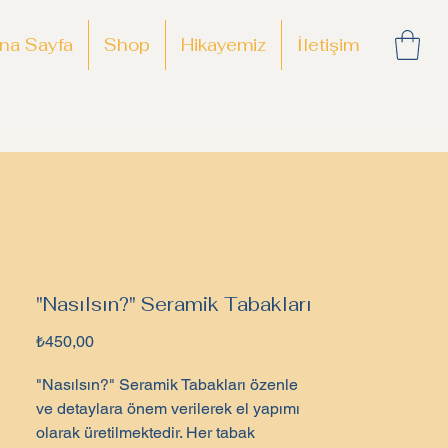
na Sayfa
Shop
Hikayemiz
İletişim
"Nasılsın?" Seramik Tabakları
Fiyat
₺450,00
"Nasılsın?" Seramik Tabakları özenle
ve detaylara önem verilerek el yapımı
olarak üretilmektedir. Her tabak