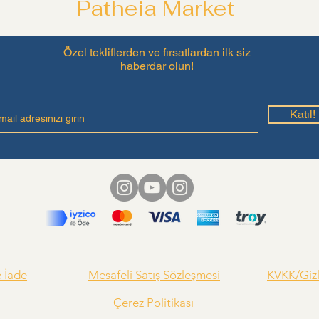
Patheia Market
Özel tekliflerden ve fırsatlardan ilk siz
haberdar olun!
Katıl!
e İade
Mesafeli Satış Sözleşmesi
KVKK/Gizli
Çerez Politikası