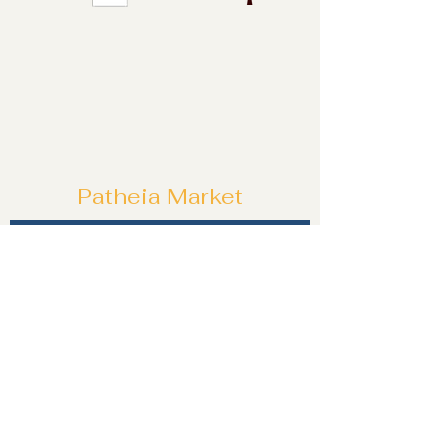
Patheia Market
Özel tekliflerden ve fırsatlardan ilk siz
haberdar olun!
Katıl!