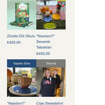
Zürafa Dili Okulu
"Nasılsın?"
Seramik
Fiyat
₺325,00
Tabakları
Fiyat
₺450,00
Sepete Ekle
Tükendi
"Nasılsın?"
Ciao Sweatshirt