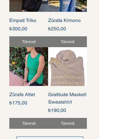
Empati Triko
Zürafa Kimono
Fiyat
Fiyat
₺300,00
₺250,00
Tükendi
Tükendi
Zürafa Atlet
Gratitude Maskeli
Sweatshirt
Fiyat
₺175,00
Fiyat
₺190,00
Tükendi
Tükendi