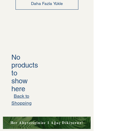
Daha Fazla Yükle
No
products
to
show
here
Back to
Shopping
Her Alışverişinize 1 Ağaç Dikiyoruz!