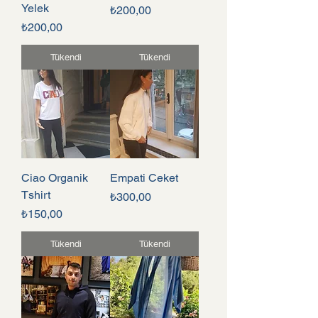
Yelek
Fiyat
₺200,00
Fiyat
₺200,00
Tükendi
Tükendi
Ciao Organik
Empati Ceket
Tshirt
Fiyat
₺300,00
Fiyat
₺150,00
Tükendi
Tükendi