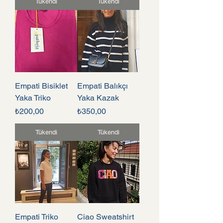
Tükendi
Tükendi
Empati Bisiklet
Empati Balıkçı
Yaka Triko
Yaka Kazak
Fiyat
Fiyat
₺200,00
₺350,00
Tükendi
Tükendi
Empati Triko
Ciao Sweatshirt