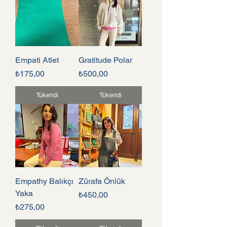
Empati Atlet
Gratitude Polar
Fiyat
Fiyat
₺175,00
₺500,00
Tükendi
Tükendi
Empathy Balıkçı
Zürafa Önlük
Yaka
Fiyat
₺450,00
Fiyat
₺275,00