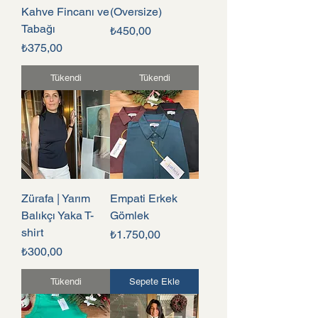
Kahve Fincanı ve
(Oversize)
Tabağı
Fiyat
₺450,00
Fiyat
₺375,00
Tükendi
Tükendi
Zürafa | Yarım
Empati Erkek
Balıkçı Yaka T-
Gömlek
shirt
Fiyat
₺1.750,00
Fiyat
₺300,00
Tükendi
Sepete Ekle